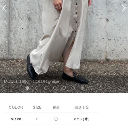
MODEL:160cm COLOR:greige
COLOR
SIZE
在庫
発送予定
black
F
〇
8/12(水)