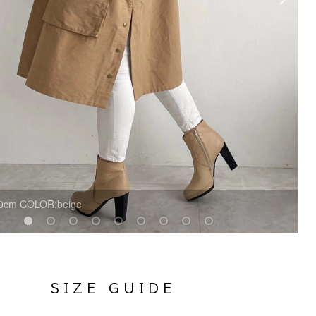
0cm COLOR:beige
S I Z E G U I D E