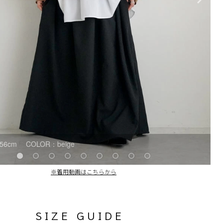
56cm COLOR：beige
※着用動画はこちらから
S I Z E G U I D E